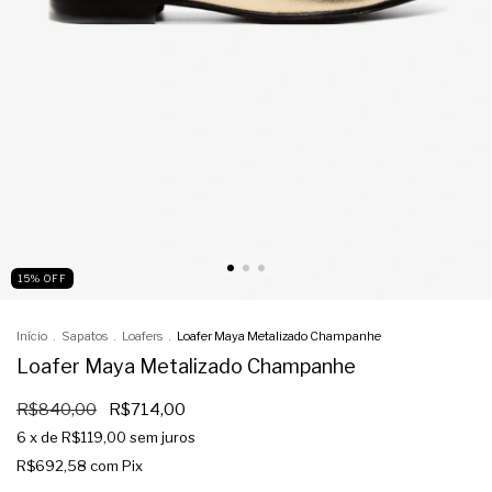
15
%
OFF
Início
.
Sapatos
.
Loafers
.
Loafer Maya Metalizado Champanhe
Loafer Maya Metalizado Champanhe
R$840,00
R$714,00
6
x de
R$119,00
sem juros
R$692,58
com
Pix