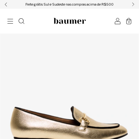
ㅤㅤㅤㅤFrete grátis Sul e Sudeste nas compras acima de R$500ㅤㅤㅤㅤ
0