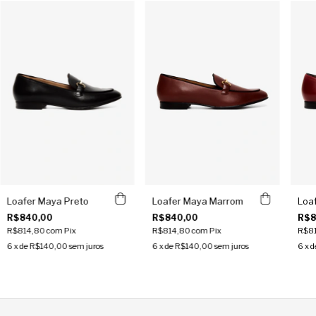
Loafer Maya Preto
Loafer Maya Marrom
Loa
R$840,00
R$840,00
R$8
R$814,80
com
Pix
R$814,80
com
Pix
R$8
6
x de
R$140,00
sem juros
6
x de
R$140,00
sem juros
6
x d