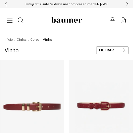
ㅤㅤㅤㅤFrete grátis Sul e Sudeste nas compras acima de R$500ㅤㅤㅤㅤ
0
Início
.
Cintos
.
Cores
.
Vinho
Vinho
FILTRAR