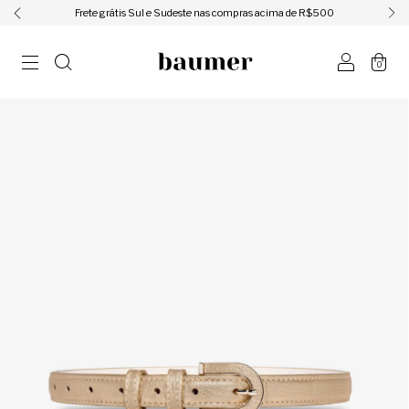
ㅤㅤㅤㅤFrete grátis Sul e Sudeste nas compras acima de R$500ㅤㅤㅤㅤ
0