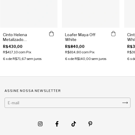
Cinto Helena
Loafer Maya Off
Cint
Metalizado
White
Whi
Champanhe
R$430,00
R$840,00
R$3
R$417,10
com
Pix
R$814,80
com
Pix
R$3
6
x de
R$71,67
sem juros
6
x de
R$140,00
sem juros
6
x d
ASSINE NOSSA NEWSLETTER