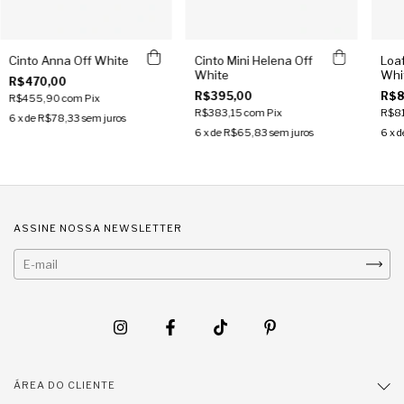
Cinto Anna Off White
Cinto Mini Helena Off
Loa
White
Whi
R$470,00
R$395,00
R$8
R$455,90
com
Pix
R$383,15
com
Pix
R$8
6
x de
R$78,33
sem juros
6
x de
R$65,83
sem juros
6
x d
ASSINE NOSSA NEWSLETTER
ÁREA DO CLIENTE