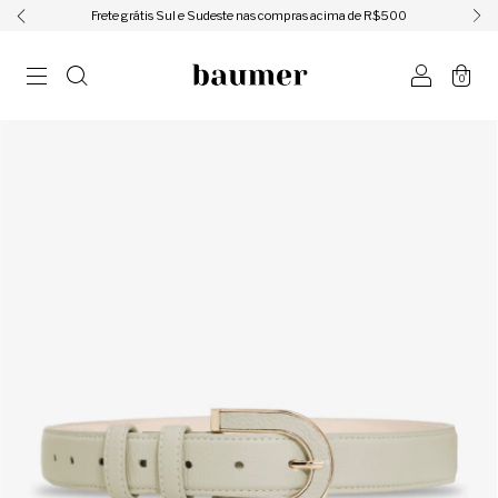
ㅤㅤㅤㅤFrete grátis Sul e Sudeste nas compras acima de R$500ㅤㅤㅤㅤ
0