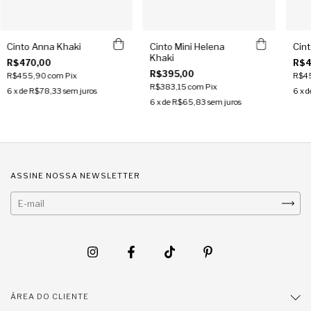
Cinto Anna Khaki
Cinto Mini Helena
Cin
Khaki
R$470,00
R$4
R$395,00
R$455,90
com
Pix
R$4
R$383,15
com
Pix
6
x de
R$78,33
sem juros
6
x d
6
x de
R$65,83
sem juros
ASSINE NOSSA NEWSLETTER
ÁREA DO CLIENTE