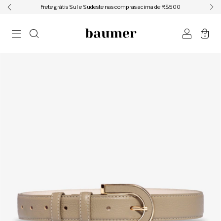
ㅤㅤㅤㅤFrete grátis Sul e Sudeste nas compras acima de R$500ㅤㅤㅤㅤ
0