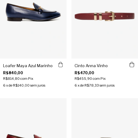
Loafer Maya Azul Marinho
Cinto Anna Vinho
R$840,00
R$470,00
R$814,80
com
Pix
R$455,90
com
Pix
6
x de
R$140,00
sem juros
6
x de
R$78,33
sem juros