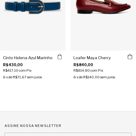
Cinto Helena Azul Marinho
Loafer Maya Cherry
R$430,00
R$840,00
R$417,10
com
Pix
R$814,80
com
Pix
6
x de
R$71,67
sem juros
6
x de
R$140,00
sem juros
ASSINE NOSSA NEWSLETTER