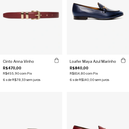
Cinto Anna Vinho
Loafer Maya Azul Marinho
R$470,00
R$840,00
R$455,90
com
Pix
R$814,80
com
Pix
6
x de
R$78,33
sem juros
6
x de
R$140,00
sem juros